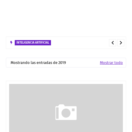
INTELIGENCIA ARTIFICIAL
No confundas FastAPI con FastMCP: Guía de Uso, Diferencias y
Mostrando las entradas de 2019
Mostrar todo
Estrategias de Despliegue