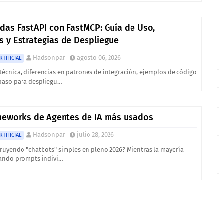
das FastAPI con FastMCP: Guía de Uso,
s y Estrategias de Despliegue
Hadsonpar
agosto 06, 2026
RTIFICIAL
técnica, diferencias en patrones de integración, ejemplos de código
 paso para despliegu…
meworks de Agentes de IA más usados
Hadsonpar
julio 28, 2026
RTIFICIAL
ruyendo "chatbots" simples en pleno 2026? Mientras la mayoría
ando prompts indivi…