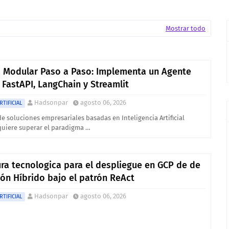
Mostrar todo
a Modular Paso a Paso: Implementa un Agente
FastAPI, LangChain y Streamlit
Hadsonpar
agosto 06, 2026
RTIFICIAL
de soluciones empresariales basadas en Inteligencia Artificial
quiere superar el paradigma …
ura tecnologica para el despliegue en GCP de de
ión Híbrido bajo el patrón ReAct
Hadsonpar
agosto 06, 2026
RTIFICIAL