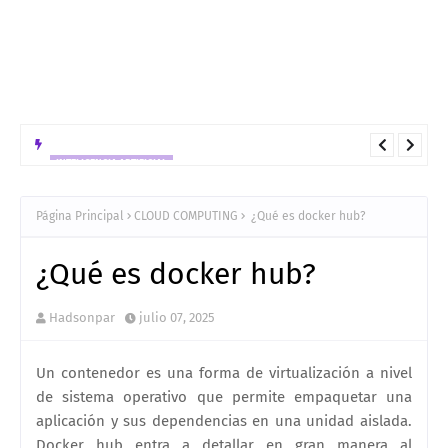
INTELIGENCIA ARTIFICIAL
No confundas FastAPI con FastMCP: Guía de Uso, Diferencias y
Estrategias de Despliegue
Página Principal
CLOUD COMPUTING
¿Qué es docker hub?
¿Qué es docker hub?
Hadsonpar
julio 07, 2025
Un contenedor es una forma de virtualización a nivel
de sistema operativo que permite empaquetar una
aplicación y sus dependencias en una unidad aislada.
Docker hub entra a detallar en gran manera al