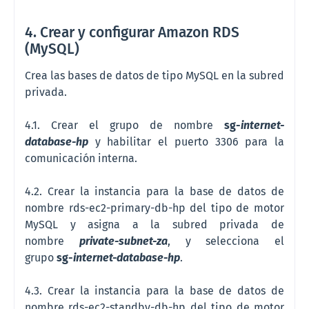
4. Crear y configurar Amazon RDS
(MySQL)
Crea las bases de datos de tipo MySQL en la subred
privada.
4.1. Crear el grupo de nombre
sg-
i
nternet
-
database-hp
y habilitar el puerto 3306 para la
comunicación interna.
4.2. Crear la instancia para la base de datos de
nombre rds-ec2-primary-db-hp del tipo de motor
MySQL y asigna a la subred privada de
nombre
private-subnet-za
, y selecciona el
grupo
sg-
i
nternet
-
database-hp
.
4.3. Crear la instancia para la base de datos de
nombre rds-ec2-standby-db-hp del tipo de motor