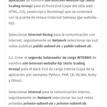
aplicación
de nombre
abl-internet-website-hp
(
Auto
Scaling Group
) para el Front-End (capa del sitio web -
HTML, CSS, JavaScript o Bootstrap) que se conectará
con la puerta de enlace (Internet Gateway igw-website-
hp).
Seleccionar
Internet-facing
para la comunicación con
Internet, seguidamente en
Network
seleccionar las sud
redes publicas
public-subnet-za
y
public-subnet-zb
.
2.2. Crear el
segundo balaceador de carga INTERNO
de
nombre
abl-internal-website-hp
(
Auto Scaling
Group)
para el Back-End de carga interna (capa de la
aplicación por ejemplos Python, PHP, C#, Vb.Net, Ruby
y Otros).
Seleccionar
Internal
para la comunicación Interno,
seguidamente en
Network
seleccionar las sud redes
privadas
private-subnet-za
y
private-subnet-zb
.