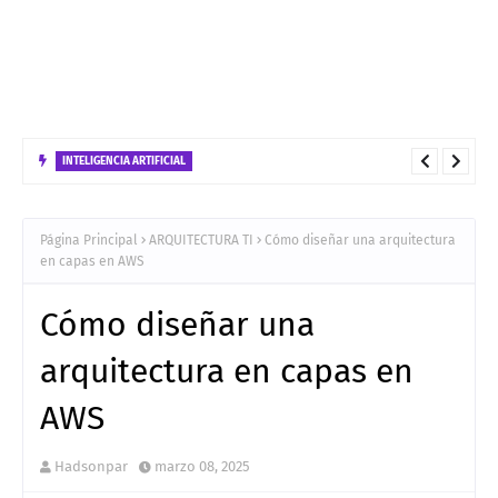
INTELIGENCIA ARTIFICIAL
No confundas FastAPI con FastMCP: Guía de Uso, Diferencias y
Estrategias de Despliegue
Página Principal
ARQUITECTURA TI
Cómo diseñar una arquitectura
en capas en AWS
Cómo diseñar una
arquitectura en capas en
AWS
Hadsonpar
marzo 08, 2025