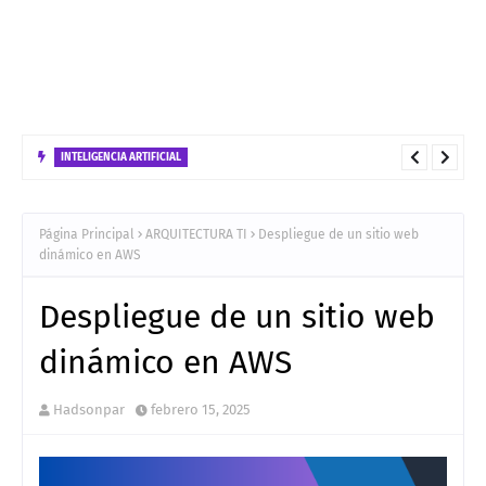
INTELIGENCIA ARTIFICIAL
Arquitectura tecnologica para el despliegue en GCP de de una
solución Híbrido bajo el patrón ReAct
Página Principal
ARQUITECTURA TI
Despliegue de un sitio web
dinámico en AWS
Despliegue de un sitio web
dinámico en AWS
Hadsonpar
febrero 15, 2025