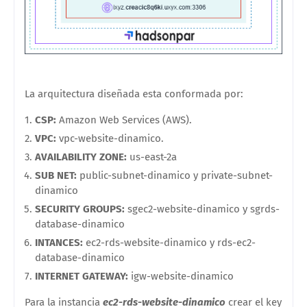
La arquitectura diseñada esta conformada por:
CSP:
Amazon Web Services (AWS).
VPC:
vpc-website-dinamico.
AVAILABILITY ZONE:
us-east-2a
SUB NET:
public-subnet-dinamico y private-subnet-
dinamico
SECURITY GROUPS:
sgec2-website-dinamico y sgrds-
database-dinamico
INTANCES:
ec2-rds-website-dinamico y rds-ec2-
database-dinamico
INTERNET GATEWAY:
igw-website-dinamico
Para la instancia
ec2-rds-website-dinamico
crear el key