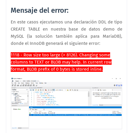
Mensaje del error:
En este casos ejecutamos una declaración DDL de tipo
CREATE TABLE en nuestra base de datos demo de
MySQL (la solución también aplica para MariaDB),
donde el
InnoDB generará el siguiente error:
1118 - Row size too large (> 8126). Changing some
columns to TEXT or BLOB may help. In current row
format, BLOB prefix of 0 bytes is stored inline.