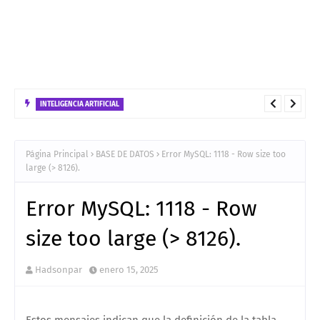
INTELIGENCIA ARTIFICIAL
No confundas FastAPI con FastMCP: Guía de Uso, Diferencias y
Estrategias de Despliegue
Página Principal
BASE DE DATOS
Error MySQL: 1118 - Row size too
large (> 8126).
Error MySQL: 1118 - Row
size too large (> 8126).
Hadsonpar
enero 15, 2025
Estos mensajes indican que la definición de la tabla