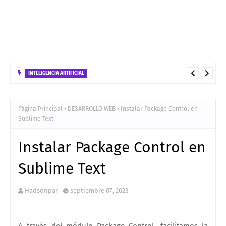
INTELIGENCIA ARTIFICIAL
No confundas FastAPI con FastMCP: Guía de Uso, Diferencias y
Estrategias de Despliegue
Página Principal
DESARROLLO WEB
Instalar Package Control en
Sublime Text
Instalar Package Control en
Sublime Text
Hadsonpar
septiembre 07, 2023
A través del módulo Package Control, facilitamos la