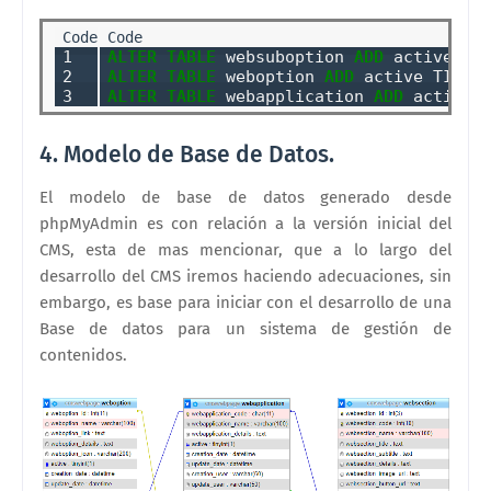
1

ALTER
TABLE
 websuboption 
ADD
 active TI
2

ALTER
TABLE
 weboption 
ADD
 active TINYI
3
ALTER
TABLE
 webapplication 
ADD
 active 
4. Modelo de Base de Datos.
El modelo de base de datos generado desde
phpMyAdmin es con relación a la versión inicial del
CMS, esta de mas mencionar, que a lo largo del
desarrollo del CMS iremos haciendo adecuaciones, sin
embargo, es base para iniciar con el desarrollo de una
Base de datos para un sistema de gestión de
contenidos.