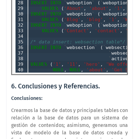
28

INSERT
INTO
`
weboption
`
 (
`
weboption_na
29

VALUES
 (
'About'
, 
'about'
, 
'1'
, 
'WA
30

INSERT
INTO
`
weboption
`
 (
`
weboption_na
31

VALUES
 (
'Blog'
, 
'blog'
, 
'1'
, 
'WA00
32

INSERT
INTO
`
weboption
`
 (
`
weboption_na
33

VALUES
 (
'Contact'
, 
'contact'
, 
'1'
,
34

35

/* data insert: websection table*/
36

INSERT
INTO
`
websection
`
 (
`
websection_
37

`
websectio
38

`
active
`
, 
39

VALUES
 (
'1'
, 
'11'
, 
'hero'
, 
'We offer m
40
NULL
, 
NULL
, 
'about'
, 
'Get Star
6. Conclusiones y Referencias.
Conclusiones:
Crearmos la base de datos y principales tables con
relación a la base de datos para un sistema de
gestión de contenidos; asimismo, generamos una
vista de modelo de la base de datos creada y