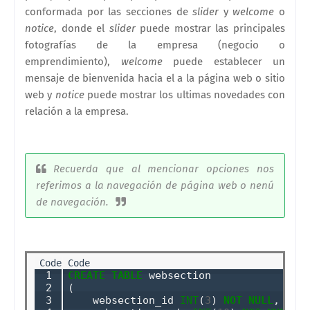
conformada por las secciones de
slider
y
welcome
o
notice
, donde el
slider
puede mostrar las principales
fotografías de la empresa (negocio o
emprendimiento),
welcome
puede establecer un
mensaje de bienvenida hacia el a la página web o sitio
web y
notice
puede mostrar los ultimas novedades con
relación a la empresa.
Recuerda que al mencionar opciones nos
referimos a la navegación de página web o nenú
de navegación.
 1

CREATE
TABLE
 websection

 2

(

 3

    websection_id 
INT
(
3
) 
NOT
NULL
,
