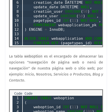
 6

    creation_date DATETIME 
NOT
NULL
DE
 7

    update_date DATETIME 
NULL
,

 8

    creation_user 
VARCHAR
(
50
) 
NOT
NULL
,
 9

    update_user 
VARCHAR
(
50
) 
NULL
,

10

    pagetypes_id 
INT
(
11
) 
NOT
NULL
,

11

CONSTRAINT
 webapplication_pk 
PRIMA
12

) ENGINE 
=
 InnoDB;

13

14

ALTER
TABLE
 webapplication 
ADD
CONSTRA
15
FOREIGN
KEY
 (pagetypes_id) 
REFEREN
La tabla
weboption
es el encargado de almacenar las
opciones "navegación de página web o nenú de
navegación" de nuestra página web o sitio web; por
ejemplo:
Inicio, Nosotros, Servicios o Productos, Blog y
Contacto
.
 1

CREATE
TABLE
 weboption

 2

(

 3

    weboption_id 
INT
(
11
) 
NOT
NULL
PRIM
 4

    weboption_name 
VARCHAR
(
100
) 
NOT
NU