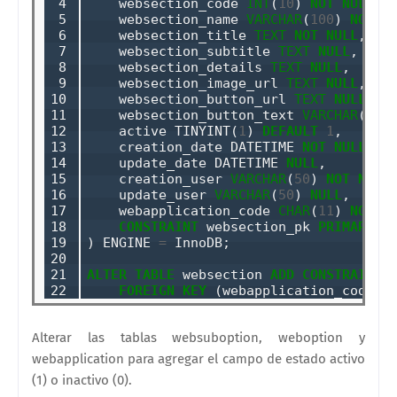
 4

    websection_code 
INT
(
10
) 
NOT
NULL
,

 5

    websection_name 
VARCHAR
(
100
) 
NOT
N
 6

    websection_title 
TEXT
NOT
NULL
,

 7

    websection_subtitle 
TEXT
NULL
,    

 8

    websection_details 
TEXT
NULL
,

 9

    websection_image_url 
TEXT
NULL
,

10

    websection_button_url 
TEXT
NULL
,

11

    websection_button_text 
VARCHAR
(
100
12

    active TINYINT(
1
) 
DEFAULT
1
,

13

    creation_date DATETIME 
NOT
NULL
DE
14

    update_date DATETIME 
NULL
,

15

    creation_user 
VARCHAR
(
50
) 
NOT
NULL
,
16

    update_user 
VARCHAR
(
50
) 
NULL
,

17

    webapplication_code 
CHAR
(
11
) 
NOT
N
18

CONSTRAINT
 websection_pk 
PRIMARY
K
19

) ENGINE 
=
 InnoDB;

20

21

ALTER
TABLE
 websection 
ADD
CONSTRAINT
22
FOREIGN
KEY
 (webapplication_code) 
Alterar las tablas websuboption, weboption y
webapplication para agregar el campo de estado activo
(1) o inactivo (0).