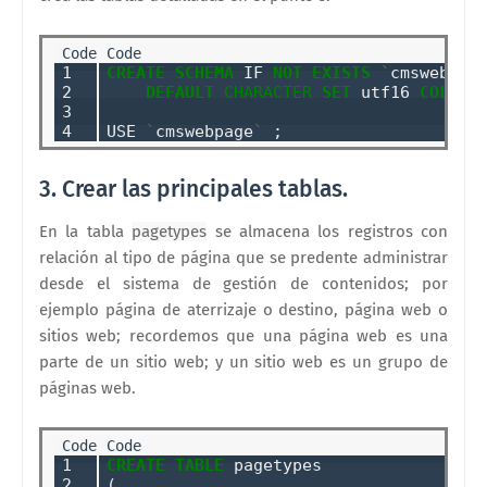
1

CREATE
SCHEMA
 IF 
NOT
EXISTS
`
cmswebpag
2

DEFAULT
CHARACTER
SET
 utf16 
COLLAT
3

4
USE 
`
cmswebpage
`
3. Crear las principales tablas.
En la tabla
pagetypes
se almacena los registros con
relación al tipo de página que se predente administrar
desde el sistema de gestión de contenidos; por
ejemplo página de aterrizaje o destino, página web o
sitios web; recordemos que una página web es una
parte de un sitio web; y un sitio web es un grupo de
páginas web.
1

CREATE
TABLE
 pagetypes

2

(
