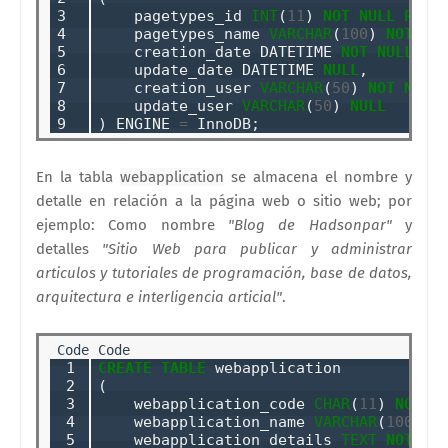
3

    pagetypes_id 
INT
(
11
) 
NOT
NULL
PRIM
4

    pagetypes_name 
VARCHAR
(
100
) 
NOT
NU
5

    creation_date DATETIME 
NOT
NULL
DE
6

    update_date DATETIME 
NULL
,

7

    creation_user 
VARCHAR
(
50
) 
NOT
NULL
,
8

    update_user 
VARCHAR
(
50
) 
NULL
9
) ENGINE 
=
En la tabla
webapplication
se almacena el nombre y
detalle en relación a la página web o sitio web; por
ejemplo: Como nombre
"Blog de Hadsonpar"
y
detalles
"Sitio Web para publicar y administrar
articulos y tutoriales de programación, base de datos,
arquitectura e interligencia articial"
.
 1

CREATE
TABLE
 webapplication

 2

(

 3

    webapplication_code 
CHAR
(
11
) 
NOT
N
 4

    webapplication_name 
VARCHAR
(
100
) 
N
 5

    webapplication_details 
TEXT
NOT
NU