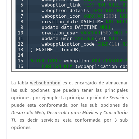
 5

    weboption_link 
TEXT
NOT
NULL
DEFAU
 6

    weboption_details 
TEXT
NOT
NULL
DE
 7

    weboption_icon 
VARCHAR
(
200
) 
NULL
,  
 8

    creation_date DATETIME 
NOT
NULL
DE
 9

    update_date DATETIME 
NULL
,

10

    creation_user 
VARCHAR
(
50
) 
NOT
NULL
,
11

    update_user 
VARCHAR
(
50
) 
NULL
,     

12

    webapplication_code 
CHAR
(
11
) 
NOT
N
13

) ENGINE 
=
 InnoDB;

14

15

ALTER
TABLE
 weboption 
ADD
CONSTRAINT
`
16
FOREIGN
KEY
 (webapplication_code) 
La tabla
websuboption
es el encargado de almacenar
las sub opciones que puedan tener las principales
opciones; por ejemplo: La principal opción de
Servicios
puede esta conforomada por las sub opciones de
Desarrollo Web, Desarrollo para Móviles y Consultoria
TI,
es decir servicios esta conformada por 3 sub
opciones.