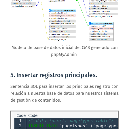
Modelo de base de datos inicial del CMS generado con
phpMyAdmin
5. Insertar registros principales.
Sentencia SQL para insertar los principales registro con
relación a nuestra base de datos para nuestros sistema
de gestión de contenidos.
 1

/* data insert: pagetypes table*/
 2

INSERT
INTO
`
pagetypes
`
 (
`
pagetypes_na