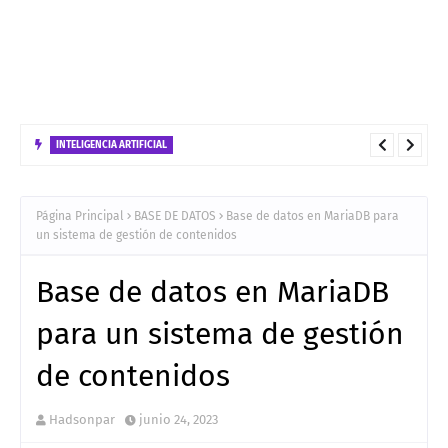
INTELIGENCIA ARTIFICIAL
Arquitectura tecnologica para el despliegue en GCP de de una
solución Híbrido bajo el patrón ReAct
Página Principal
BASE DE DATOS
Base de datos en MariaDB para
un sistema de gestión de contenidos
Base de datos en MariaDB
para un sistema de gestión
de contenidos
Hadsonpar
junio 24, 2023