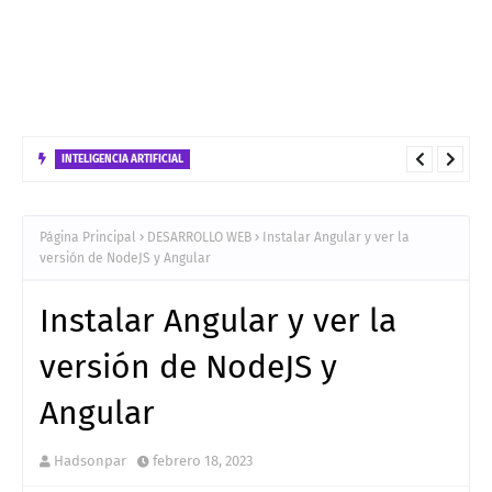
INTELIGENCIA ARTIFICIAL
Los 6 Frameworks de Agentes de IA más usados
Página Principal
DESARROLLO WEB
Instalar Angular y ver la
versión de NodeJS y Angular
Instalar Angular y ver la
versión de NodeJS y
Angular
Hadsonpar
febrero 18, 2023