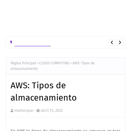
INTELIGENCIA ARTIFICIAL
Arquitectura tecnologica para el despliegue en GCP de de una
solución Híbrido bajo el patrón ReAct
Página Principal
CLOUD COMPUTING
AWS: Tipos de
almacenamiento
AWS: Tipos de
almacenamiento
Hadsonpar
abril 15, 2022
En AWS lo tipos de almacenamiento se agrupan en tres