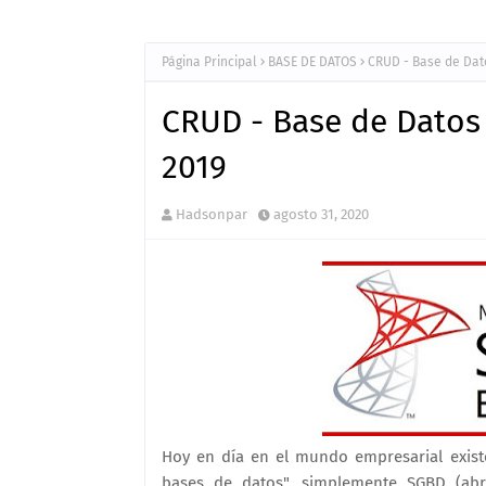
Página Principal
BASE DE DATOS
CRUD - Base de Dat
CRUD - Base de Datos
2019
Hadsonpar
agosto 31, 2020
Hoy en día en el mundo empresarial exis
bases de datos", simplemente SGBD (a