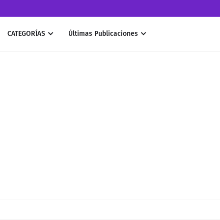
CATEGORÍAS
Últimas Publicaciones
ologica para el despliegue en GCP de de una solución Híbrido bajo el patró