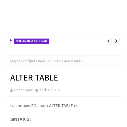
INTELIGENCIA ARTIFICIAL
No confundas FastAPI con FastMCP: Guía de Uso, Diferencias y
Página Principal
BASE DE DATOS
ALTER TABLE
Estrategias de Despliegue
ALTER TABLE
Hadsonpar
abril 02, 2017
La sintaxis SQL para ALTER TABLE es:
SINTAXIS
: