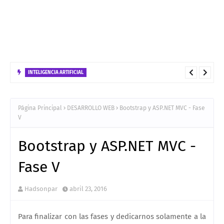
INTELIGENCIA ARTIFICIAL
No confundas FastAPI con FastMCP: Guía de Uso, Diferencias y
Estrategias de Despliegue
Página Principal
DESARROLLO WEB
Bootstrap y ASP.NET MVC - Fase
V
Bootstrap y ASP.NET MVC -
Fase V
Hadsonpar
abril 23, 2016
Para finalizar con las fases y dedicarnos solamente a la