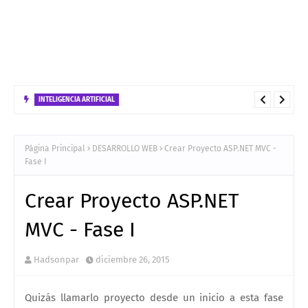
INTELIGENCIA ARTIFICIAL
Arquitectura tecnologica para el despliegue en GCP de de una
solución Híbrido bajo el patrón ReAct
Página Principal
DESARROLLO WEB
Crear Proyecto ASP.NET MVC -
Fase I
Crear Proyecto ASP.NET
MVC - Fase I
Hadsonpar
diciembre 26, 2015
Quizás llamarlo proyecto desde un inicio a esta fase