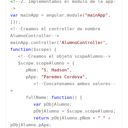
<!--
2. Implementamos el modulo de la app-
->
var
mainApp = angular.module(
"mainApp"
,
[]);
<!--Creamos el controller de nombre
AlumnoController-->
mainApp.controller(
'AlumnoController'
,
function
($scope) {
<!--Creamos el objeto scopeAlumno-->
$scope.scopeAlumno = {
pNom:
"S. Hadson"
,
pApe:
"Paredes Cordova"
,
<!--Concatenamos ambos valores--
>
fullName:
function
() {
var
pObjAlumno;
pObjAlumno = $scope.scopeAlumno;
return
pObjAlumno.pNom +
" "
+
pObjAlumno.pApe;