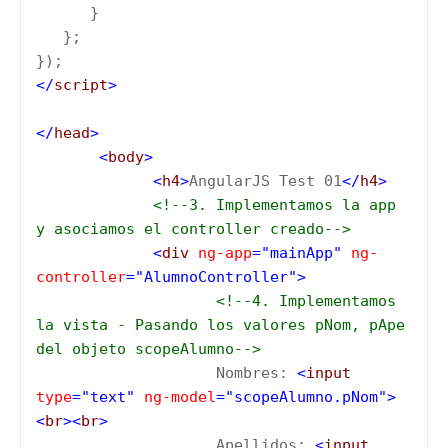
}
};
});
</
script
>
</
head
>
<
body
>
<
h4
>
AngularJS Test 01
</
h4
>
<!--3. Implementamos la app
y asociamos el controller creado-->
<
div
ng-app
="mainApp"
ng-
controller
="AlumnoController">
<!--4. Implementamos
la vista - Pasando los valores pNom, pApe
del objeto scopeAlumno-->
Nombres:
<
input
type
="text"
ng-model
="scopeAlumno.pNom">
<
br
><
br
>
Apellidos:
<
input