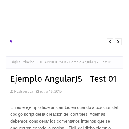
INTELIGENCIA ARTIFICIAL
Arquitectura tecnologica para el despliegue en GCP de de una
solución Híbrido bajo el patrón ReAct
Página Principal
DESARROLLO WEB
Ejemplo AngularJS - Test 01
Ejemplo AngularJS - Test 01
Hadsonpar
julio 19, 2015
En este ejemplo hice un cambio en cuando a posición del
código script del la creación del controles. Además,
debemos considerar los comentarios internos que se
encuentran en todo la pagina HTML del dicho ejemplo: