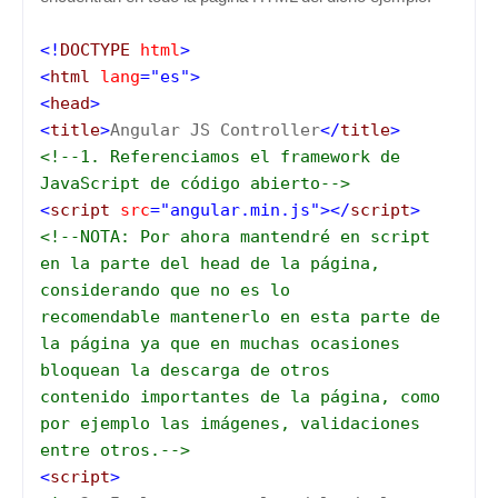
<!
DOCTYPE
html
>
<
html
lang
="es">
<
head
>
<
title
>
Angular JS Controller
</
title
>
<!--1. Referenciamos el framework de
JavaScript de código abierto-->
<
script
src
="angular.min.js"></
script
>
<!--NOTA: Por ahora mantendré en script
en la parte del head de la página,
considerando que no es lo
recomendable
mantenerlo en esta parte de
la página ya que en muchas ocasiones
bloquean la descarga de otros
contenido
importantes de la página, como
por ejemplo las imágenes, validaciones
entre otros.-->
<
script
>