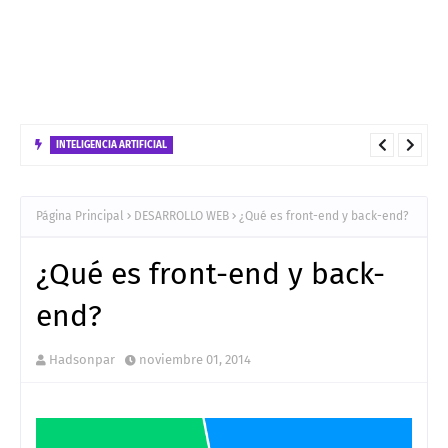
INTELIGENCIA ARTIFICIAL
No confundas FastAPI con FastMCP: Guía de Uso, Diferencias y
Estrategias de Despliegue
Página Principal
DESARROLLO WEB
¿Qué es front-end y back-end?
¿Qué es front-end y back-
end?
Hadsonpar
noviembre 01, 2014