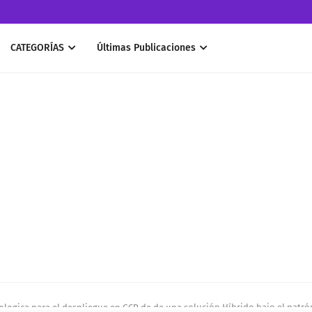
CATEGORÍAS
Últimas Publicaciones
ologica para el despliegue en GCP de de una solución Híbrido bajo el patró