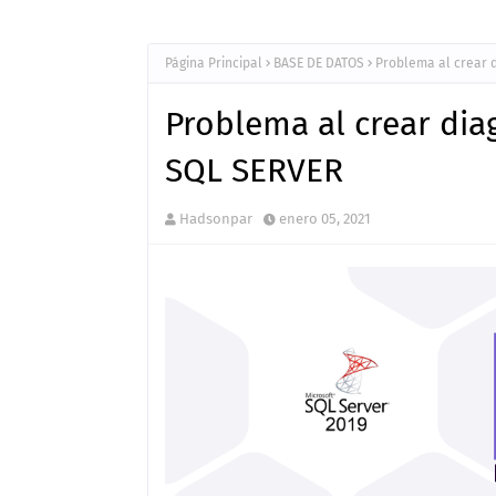
Página Principal
BASE DE DATOS
Problema al crear 
Problema al crear di
SQL SERVER
Hadsonpar
enero 05, 2021