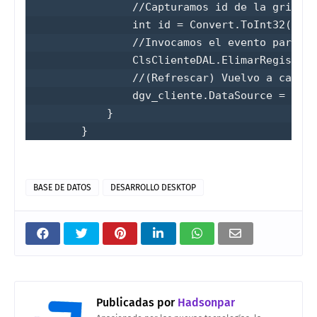
                //Capturamos id de la grilla

                int id = Convert.ToInt32(row.
                //Invocamos el evento para la
                ClsClienteDAL.ElimarRegistro(
                //(Refrescar) Vuelvo a cargar
                dgv_cliente.DataSource = ClsC
            }

        }
BASE DE DATOS
DESARROLLO DESKTOP
Publicadas por
Hadsonpar