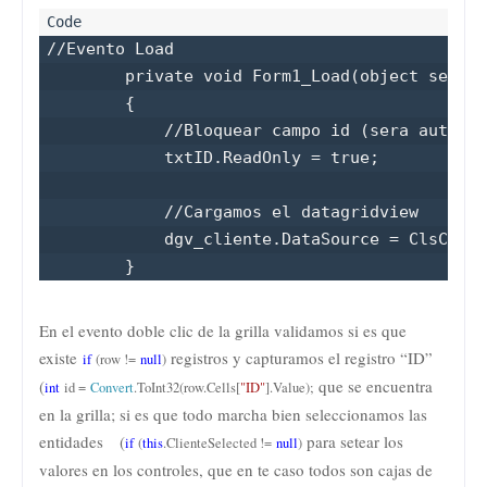
//Evento Load

        private void Form1_Load(object sender
        {

            //Bloquear campo id (sera autogen
            txtID.ReadOnly = true;

            //Cargamos el datagridview

            dgv_cliente.DataSource = ClsClien
        }
En el evento doble clic de la grilla validamos si es que
existe
registros y capturamos el registro “ID”
if
(row !=
null
)
(
que se encuentra
int
id =
Convert
.ToInt32(row.Cells[
"ID"
].Value);
en la grilla; si es que todo marcha bien seleccionamos las
entidades (
para setear los
if
(
this
.ClienteSelected !=
null
)
valores en los controles, que en te caso todos son cajas de