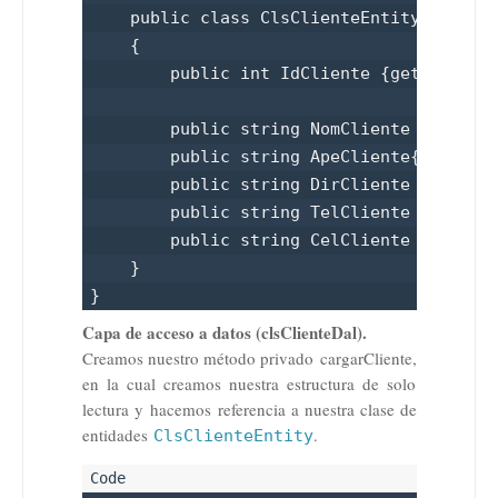
    public class ClsClienteEntity

    {

        public int IdCliente {get; set;}

        public string NomCliente {get; se
        public string ApeCliente{get; set
        public string DirCliente {get; se
        public string TelCliente {get;set
        public string CelCliente { get; s
    }

}
Capa de acceso a datos (clsClienteDal).
Creamos nuestro método privado cargarCliente,
en la cual creamos nuestra estructura de solo
lectura y hacemos referencia a nuestra clase de
entidades
.
ClsClienteEntity