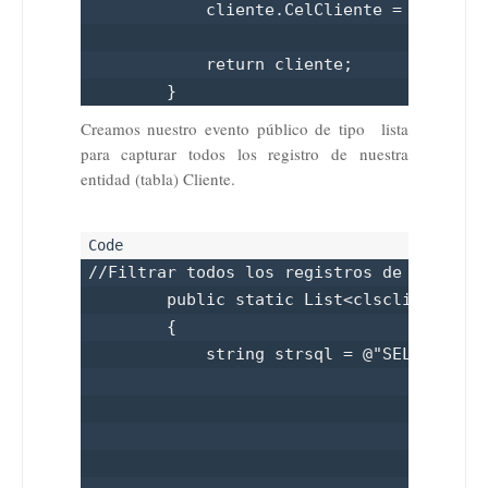
            cliente.CelCliente = Convert.
            return cliente;

        }
Creamos nuestro evento público de tipo lista
para capturar todos los registro de nuestra
entidad (tabla
) Cliente.
//Filtrar todos los registros de la entid
        public static List<clsclienteenti
        {

            string strsql = @"SELECT [IdC
                                      ,[N
                                      ,[A
                                      ,[D
                                      ,[T