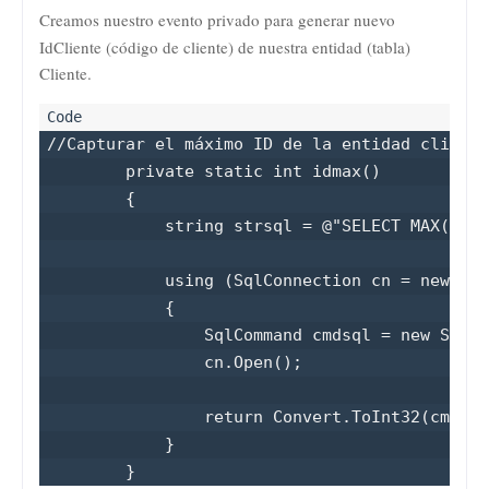
Creamos nuestro evento privado para generar nuevo
IdCliente (código de cliente) de nuestra entidad (tabla
)
Cliente.
//Capturar el máximo ID de la entidad cliente
        private static int idmax()

        {

            string strsql = @"SELECT MAX(IdCl
            using (SqlConnection cn = new Sql
            {

                SqlCommand cmdsql = new SqlCo
                cn.Open();

                return Convert.ToInt32(cmdsql
            }

        }