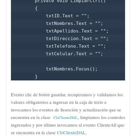
        private void LimpiarCtrl()

        {

            txtID.Text = "";

            txtNombres.Text = "";

            txtApellidos.Text = "";

            txtDireccion.Text = "";

            txtTelefono.Text = "";

            txtCelular.Text = "";

            txtNombres.Focus();

        }
Evento clic de botón guardar, recuperamos y validamos los
valores obligatorios a ingresar en la caja de texto e
invocamos los eventos de Inserción y actualización que se
encuentra en la clase
, limpiamos los controles
ClsClienteDAL
ingresados y por último invocamos al evento
ClienteAll que
se encuentra en la clase
ClsClienteDAL
.