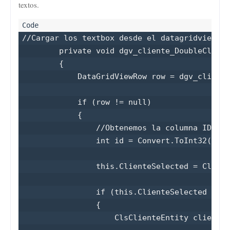
textos.
//Cargar los textbox desde el datagridview

        private void dgv_cliente_DoubleClick(
        {

            DataGridViewRow row = dgv_cliente
            if (row != null)

            {

                //Obtenemos la columna ID del
                int id = Convert.ToInt32(row.
                this.ClienteSelected = ClsCli
                if (this.ClienteSelected != n
                {

                    ClsClienteEntity cliente 