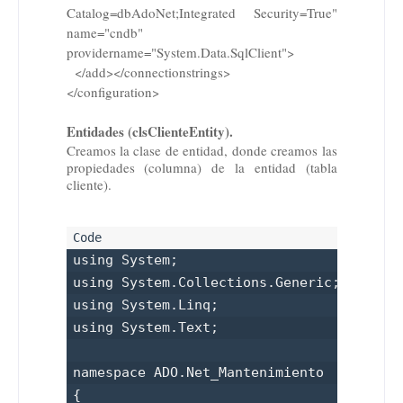
Catalog=dbAdoNet;Integrated Security=True"
name="cndb"
providername="System.Data.SqlClient">
</add></connectionstrings>
</configuration>
Entidades (clsClienteEntity).
Creamos la clase de entidad, donde creamos las
propiedades (columna) de la entidad (tabla
cliente).
using System;

using System.Collections.Generic;

using System.Linq;

using System.Text;

namespace ADO.Net_Mantenimiento

{
