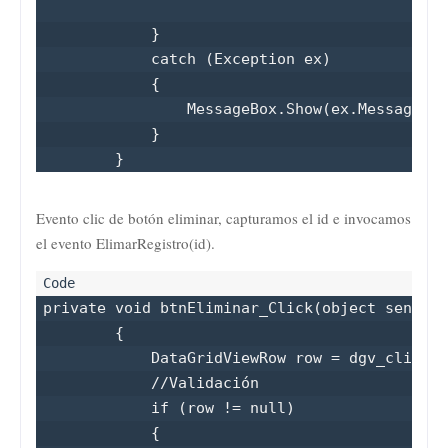
            }

            catch (Exception ex)

            {

                MessageBox.Show(ex.Message);

            }            

        }
Evento clic de botón eliminar, capturamos el id e invocamos
el evento ElimarRegistro(id).
private void btnEliminar_Click(object sender,
        {

            DataGridViewRow row = dgv_cliente
            //Validación

            if (row != null)

            {
