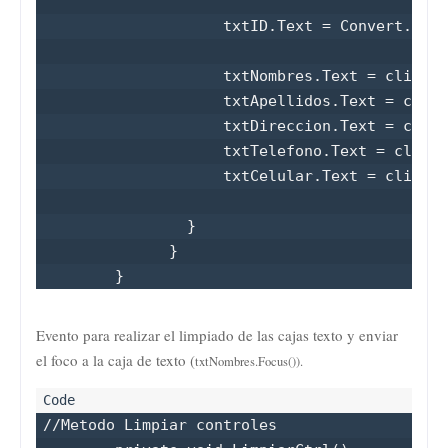
                    txtID.Text = Convert.ToSt
                    txtNombres.Text = cliente
                    txtApellidos.Text = clien
                    txtDireccion.Text = clien
                    txtTelefono.Text = client
                    txtCelular.Text = cliente
                }

              }

        }
Evento para realizar el limpiado de las cajas texto y enviar
el foco a la caja de texto (
txtNombres.Focus()).
//Metodo Limpiar controles
