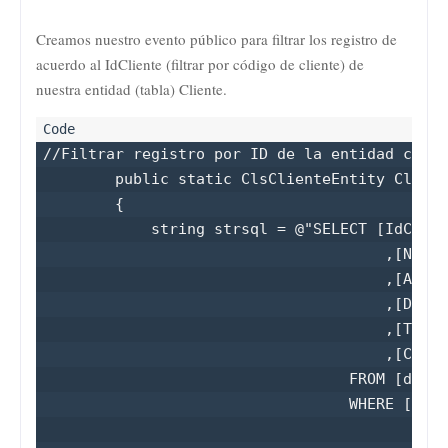
Creamos nuestro evento público para filtrar los registro de
acuerdo al IdCliente (filtrar por código de cliente) de
nuestra entidad (tabla
) Cliente.
//Filtrar registro por ID de la entidad clien
        public static ClsClienteEntity Client
        {

            string strsql = @"SELECT [IdClien
                                      ,[NomCl
                                      ,[ApeCl
                                      ,[DirCl
                                      ,[TelCl
                                      ,[CelCl
                                  FROM [dbAdo
                                  WHERE [IdCl