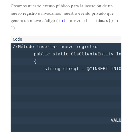
Creamos nuestro evento público para la inserción de un
nuevo registro e invocamos nuestro evento privado que
genera un nuevo código (
int
nuevoid = idmax() +
).
1
//Método Insertar nuevo registro

        public static ClsClienteEntity Insert
        {

            string strsql = @"INSERT INTO dbA
                                           (I
                                           ,N
                                           ,A
                                           ,D
                                           ,T
                                           ,C
                                     VALUES

                                           (@