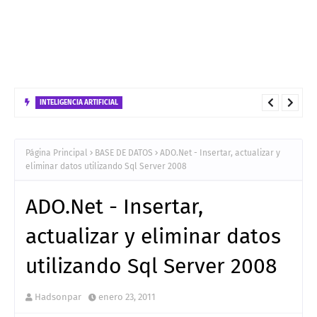
INTELIGENCIA ARTIFICIAL
Arquitectura tecnologica para el despliegue en GCP de de una
solución Híbrido bajo el patrón ReAct
Página Principal
BASE DE DATOS
ADO.Net - Insertar, actualizar y
eliminar datos utilizando Sql Server 2008
ADO.Net - Insertar,
actualizar y eliminar datos
utilizando Sql Server 2008
Hadsonpar
enero 23, 2011