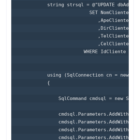
            string strsql = @"UPDATE dbAdoNet
                           SET NomCliente = @
                              ,ApeCliente = @
                              ,DirCliente = @
                              ,TelCliente = @
                              ,CelCliente = @
                         WHERE IdCliente = @I
            using (SqlConnection cn = new Sql
            {

                SqlCommand cmdsql = new SqlCo
                cmdsql.Parameters.AddWithValu
                cmdsql.Parameters.AddWithValu
                cmdsql.Parameters.AddWithValu
                cmdsql.Parameters.AddWithValu