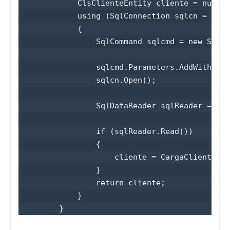
            ClsClienteEntity cliente = null;

            using (SqlConnection sqlcn = new 
            {

                SqlCommand sqlcmd = new SqlCo
                sqlcmd.Parameters.AddWithValu
                sqlcn.Open();

                SqlDataReader sqlReader = sql
                if (sqlReader.Read())

                {

                    cliente = CargaCliente(sq
                }

                return cliente;

            }

        }