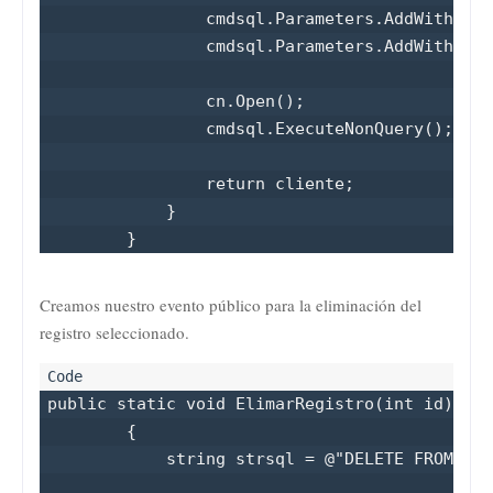
                cmdsql.Parameters.AddWithValu
                cmdsql.Parameters.AddWithValu
                cn.Open();

                cmdsql.ExecuteNonQuery();

                return cliente;

            }

        }
Creamos nuestro evento público para la eliminación del
registro seleccionado
.
public static void ElimarRegistro(int id)

        {

            string strsql = @"DELETE FROM Cli