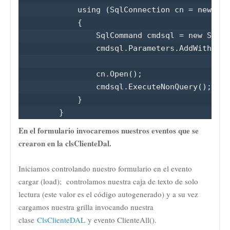
            using (SqlConnection cn = new Sql
            {

                SqlCommand cmdsql = new SqlCo
                cmdsql.Parameters.AddWithValu
                cn.Open();

                cmdsql.ExecuteNonQuery();

            }

        }
En el formulario invocaremos nuestros eventos que se
crearon en la clsClienteDal.
Iniciamos controlando nuestro formulario en el evento
cargar (load); controlamos nuestra caja de texto de solo
lectura (este valor es el código autogenerado) y a su vez
cargamos nuestra grilla invocando nuestra
clase
ClsClienteDAL
y evento ClienteAll().