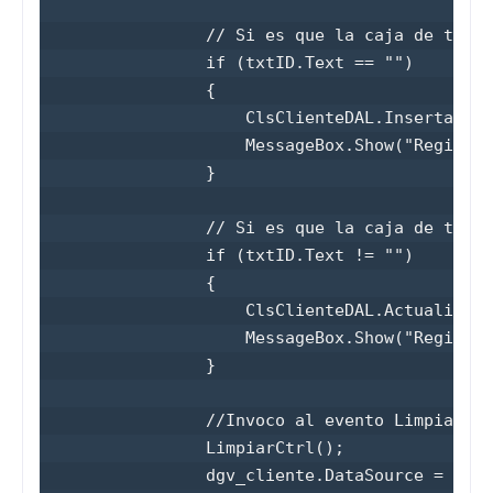
                // Si es que la caja de texto
                if (txtID.Text == "")

                {

                    ClsClienteDAL.InsertarReg
                    MessageBox.Show("Registro
                }

                // Si es que la caja de texto
                if (txtID.Text != "")

                {

                    ClsClienteDAL.ActualizarR
                    MessageBox.Show("Registro
                }

                //Invoco al evento LimpiarCtr
                LimpiarCtrl();

                dgv_cliente.DataSource = ClsC