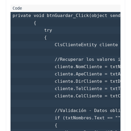
private void btnGuardar_Click(object sender, 
        {

            try

            {

                ClsClienteEntity cliente = ne
                //Recuperar los valores ingre
                cliente.NomCliente = txtNombr
                cliente.ApeCliente = txtApell
                cliente.DirCliente = txtDirec
                cliente.TelCliente = txtTelef
                cliente.CelCliente = txtCelul
                //Validación - Datos obligaat
                if (txtNombres.Text == "")

                {
