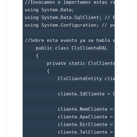
//Invocamos o importamos estas referencia
using System.Data;

using System.Data.SqlClient; // Proveedor
using System.Configuration; // para poder
//Sobre esta evento ya se hablo en el ant
    public class ClsClienteDAL

    {

        private static ClsClienteEntity C
        {

            ClsClienteEntity cliente = ne
            cliente.IdCliente = Convert.T
            cliente.NomCliente = Convert.
            cliente.ApeCliente = Convert.
            cliente.DirCliente = Convert.
            cliente.TelCliente = Convert.