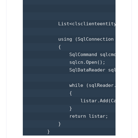
                                      ,[C
                                  FROM [d
            List<clsclienteentity> listar
            using (SqlConnection sqlcn = 
            {

                SqlCommand sqlcmd = new S
                sqlcn.Open();

                SqlDataReader sqlReader =
                while (sqlReader.Read())

                {

                    listar.Add(CargaClien
                }

                return listar;

            }

        }