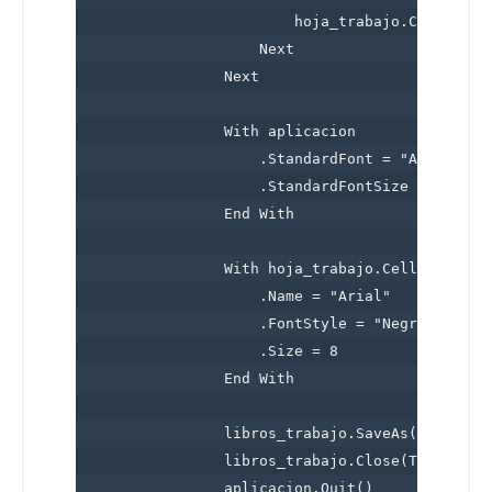
                        hoja_trabajo.Cells(r + 
                    Next

                Next

                With aplicacion

                    .StandardFont = "Arial"

                    .StandardFontSize = "8"

                End With

                With hoja_trabajo.Cells.Range("
                    .Name = "Arial"

                    .FontStyle = "Negrita"

                    .Size = 8

                End With

                libros_trabajo.SaveAs(FileFich
                libros_trabajo.Close(True)

                aplicacion.Quit()
