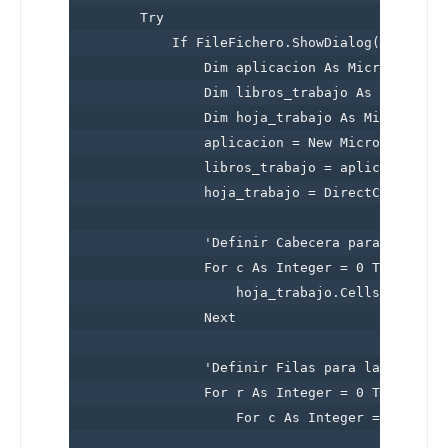
        Try

            If FileFichero.ShowDialog() = Dialo
                Dim aplicacion As Microsoft.Off
                Dim libros_trabajo As Microsoft
                Dim hoja_trabajo As Microsoft.O
                aplicacion = New Microsoft.Offi
                libros_trabajo = aplicacion.Wor
                hoja_trabajo = DirectCast(libr
                'Definir Cabecera para la expor
                For c As Integer = 0 To Dgv.Col
                    hoja_trabajo.Cells(1, c + 1
                Next

                'Definir Filas para la exportac
                For r As Integer = 0 To Dgv.Row
                    For c As Integer = 0 To Dgv