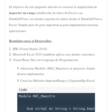
El objetivo de este pequeño articulo es conocer la simplicidad de
importar un rango
establecido de datos de Excel a un
DataGridView; así mismo exportar los datos desde el
DataGridView a
Excel
. Simple pero de gran importancia para implementar nuestras
aplicaciones.
Requisitos para el Desarrollos
IDE (Visual Studio 2010).
Microsoft Excel 2010 (también aplica a las demás versiones).
Visual Basic.Net con Lenguaje de Programación.
Adicionar
Modulo (Mdl_Maestros) al proyecto donde
deseas implementar.
Crear los Métodos ImportarRango y ExportarDgvExcel
Module Mdl_Maestro

    Dim strSql As String = String.Empty 'Por de