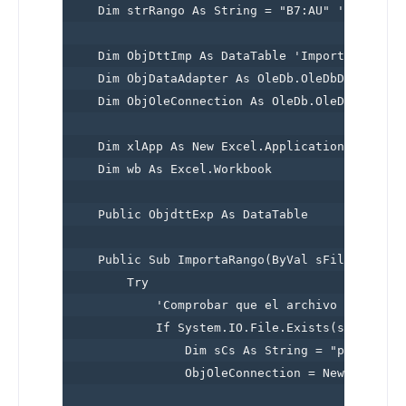
    Dim strRango As String = "B7:AU" 'Rango sel
    Dim ObjDttImp As DataTable 'Importar archiv
    Dim ObjDataAdapter As OleDb.OleDbDataAdapte
    Dim ObjOleConnection As OleDb.OleDbConnecti
    Dim xlApp As New Excel.Application ' Aplica
    Dim wb As Excel.Workbook            ' Libro
    Public ObjdttExp As DataTable

    Public Sub ImportaRango(ByVal sFileName As 
        Try

            'Comprobar que el archivo Excel exi
            If System.IO.File.Exists(sFileName)
                Dim sCs As String = "provider=
                ObjOleConnection = New System.D