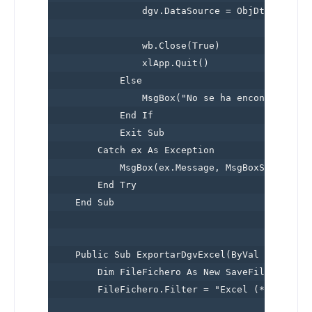
                dgv.DataSource = ObjDttImp

                wb.Close(True)

                xlApp.Quit()

            Else

                MsgBox("No se ha encontrado el 
            End If

            Exit Sub

        Catch ex As Exception

            MsgBox(ex.Message, MsgBoxStyle.Crit
        End Try

    End Sub

    Public Sub ExportarDgvExcel(ByVal Dgv As Da
        Dim FileFichero As New SaveFileDialog()
        FileFichero.Filter = "Excel (*.xls)|*.x