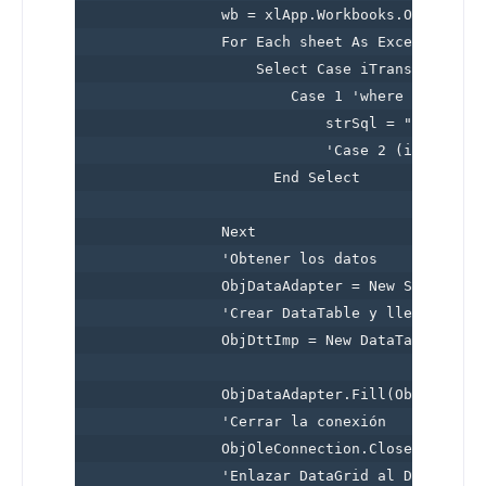
                wb = xlApp.Workbooks.Open(Filen
                For Each sheet As Excel.Workshe
                    Select Case iTrans

                        Case 1 'where Transacc
                            strSql = "select *
                            'Case 2 (implementa
                      End Select

                Next

                'Obtener los datos  

                ObjDataAdapter = New System.Dat
                'Crear DataTable y llenarlo  

                ObjDttImp = New DataTable

                ObjDataAdapter.Fill(ObjDttImp)

                'Cerrar la conexión  

                ObjOleConnection.Close()

                'Enlazar DataGrid al DataTable 