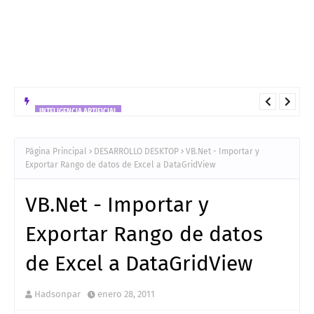
INTELIGENCIA ARTIFICIAL
Arquitectura tecnologica para el despliegue en GCP de de una
solución Híbrido bajo el patrón ReAct
Página Principal
DESARROLLO DESKTOP
VB.Net - Importar y
Exportar Rango de datos de Excel a DataGridView
VB.Net - Importar y
Exportar Rango de datos
de Excel a DataGridView
Hadsonpar
enero 28, 2011